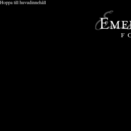
Hoppa till huvudinnehåll
ARTISTER
» BATAAR - ⚜ -FLEUR DE LYS-